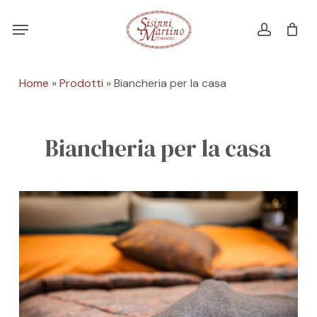
Skip
Menu
Menu
to
account
Cart
CLOSE
CART
main
content
Home
»
Prodotti
»
Biancheria per la casa
Biancheria per la casa