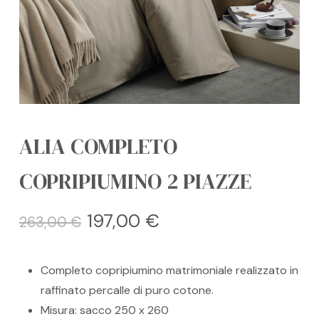
ALIA COMPLETO
COPRIPIUMINO 2 PIAZZE
Il
Il
197,00
€
263,00
€
prezzo
prezzo
originale
attuale
Completo copripiumino matrimoniale realizzato in
era:
è:
raffinato percalle di puro cotone.
263,00 €.
197,00 €.
Misura: sacco 250 x 260