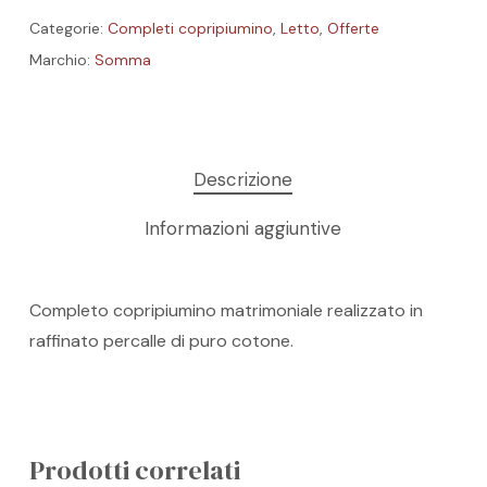
Categorie:
Completi copripiumino
,
Letto
,
Offerte
Marchio:
Somma
Descrizione
Informazioni aggiuntive
Completo copripiumino matrimoniale realizzato in
raffinato percalle di puro cotone.
Nessun prodotto nel carrello.
GO TO SHOP
Prodotti correlati