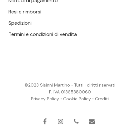
Metodi di pagamento
Resi e rimborsi
Spedizioni
Termini e condizioni di vendita
©2023 Sisinni Martino • Tutti i diritti riservati
P. IVA 01365380060
Privacy Policy
•
Cookie Policy
•
Crediti
Subtotale:
0,00
€
VISUALIZZA
facebook
instagram
phone
email
CARRELLO
PAGAMENTO