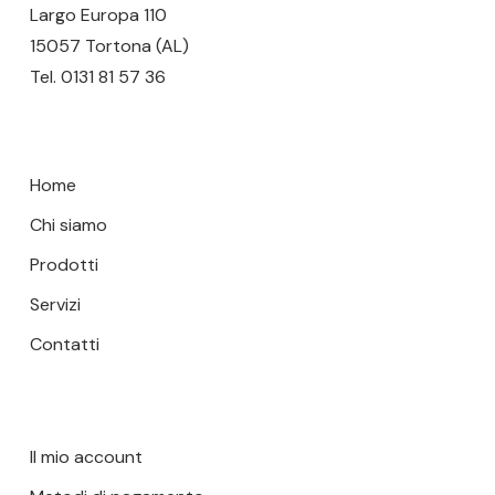
pagina
pagina
Largo Europa 110
del
del
15057 Tortona (AL)
prodotto
prodotto
Tel.
0131 81 57 36
Home
Chi siamo
Prodotti
Servizi
Contatti
Il mio account