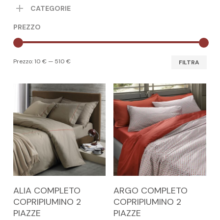
CATEGORIE
PREZZO
Pre
Pre
Prezzo:
10 €
—
510 €
FILTRA
Min
Max
Questo
Questo
SCEGLI
SCEGLI
ALIA COMPLETO
ARGO COMPLETO
prodotto
prodotto
COPRIPIUMINO 2
COPRIPIUMINO 2
ha
ha
PIAZZE
PIAZZE