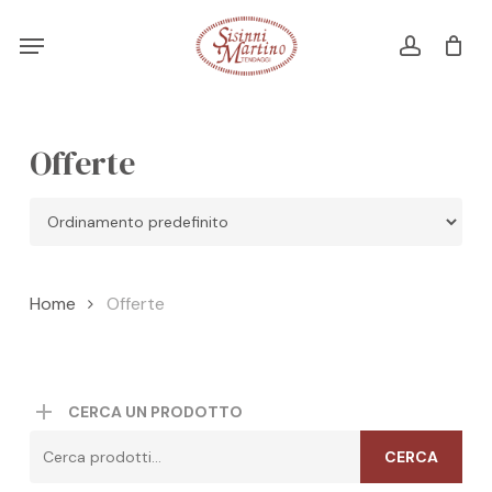
Skip
Menu
Menu
to
account
Cart
CLOSE
CART
main
content
Offerte
Home
Offerte
CERCA UN PRODOTTO
Cerca:
CERCA