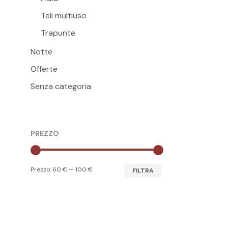
pagina
Teli multiuso
del
Trapunte
prodott
Notte
Offerte
Senza categoria
PREZZO
Prezzo
Prezzo
Prezzo:
60 €
—
100 €
FILTRA
Min
Max