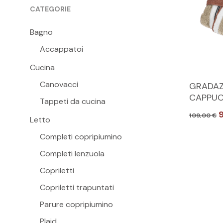
CATEGORIE
Bagno
Accappatoi
Cucina
Questo
Canovacci
GRADAZ
prodott
CAPPUC
Tappeti da cucina
ha
Il
109,00
€
più
Letto
p
varianti.
o
Completi copripiumino
e
Le
Completi lenzuola
1
opzioni
Copriletti
possono
Copriletti trapuntati
essere
scelte
Parure copripiumino
nella
Plaid