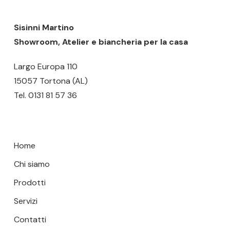
scelte
scelte
nella
nella
Sisinni Martino
pagina
pagina
Showroom, Atelier e biancheria per la casa
del
del
Largo Europa 110
prodotto
prodotto
15057 Tortona (AL)
Tel.
0131 81 57 36
Home
Chi siamo
Prodotti
Servizi
Contatti