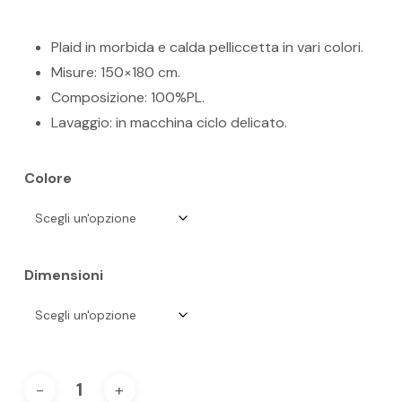
prezzo
prezzo
originale
attuale
Plaid in morbida e calda pelliccetta in vari colori.
era:
è:
Misure: 150×180 cm.
51,00 €.
39,00 €.
Composizione: 100%PL.
Lavaggio: in macchina ciclo delicato.
Colore
Dimensioni