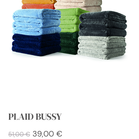
PLAID BUSSY
Il
Il
39,00
€
51,00
€