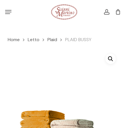
Skip
Menu
Menu
to
account
Cart
CLOSE
CART
main
content
Home
Letto
Plaid
PLAID BUSSY