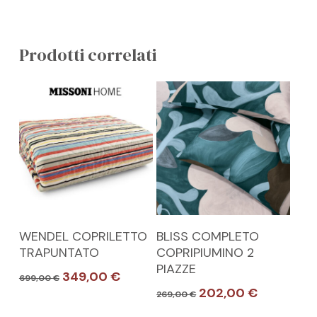
GO TO SHOP
Prodotti correlati
Questo
Questo
SCEGLI
SCEGLI
WENDEL COPRILETTO
BLISS COMPLETO
prodotto
prodotto
TRAPUNTATO
COPRIPIUMINO 2
ha
ha
PIAZZE
Il
Il
349,00
€
699,00
€
più
più
prezzo
prezzo
Il
Il
202,00
€
269,00
€
varianti.
varianti.
originale
attuale
prezzo
prezzo