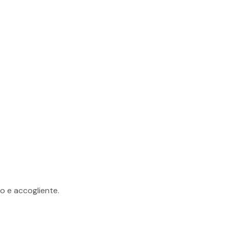
sun prodotto nel carrello.
GO TO SHOP
do e accogliente.