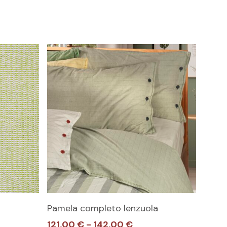
Questo
SCEGLI
Pamela completo lenzuola
prodotto
Fascia
121,00
€
-
142,00
€