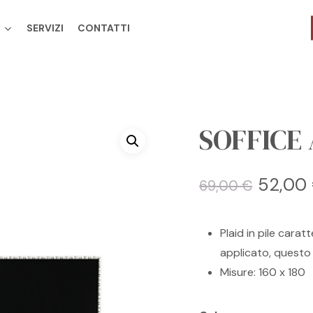
SERVIZI
CONTATTI
Cart
SOFFICE
Il
52,00
69,00
€
prezz
origin
Plaid in pile carat
era:
applicato, questo 
69,00
Misure: 160 x 180