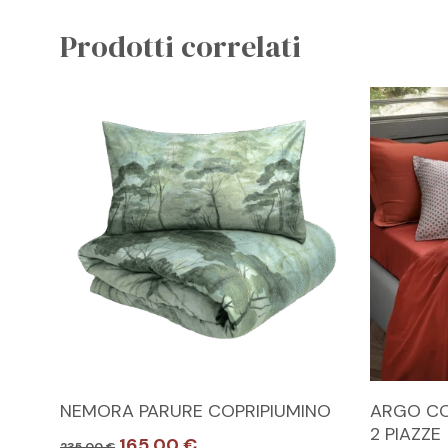
Prodotti correlati
Questo
Questo
SCEGLI
NEMORA PARURE COPRIPIUMINO
ARGO CO
prodotto
prodotto
2 PIAZZE
Il
Il
165,00
€
235,00
€