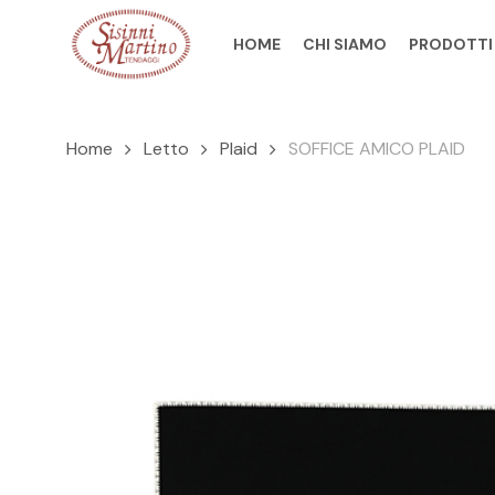
Skip
to
HOME
CHI SIAMO
PRODOTTI
main
content
Home
Letto
Plaid
SOFFICE AMICO PLAID