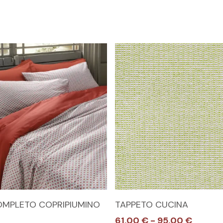
Questo
SCEGLI
SCEGLI
MPLETO COPRIPIUMINO
TAPPETO CUCINA
prodotto
Fascia
61,00
€
-
95,00
€