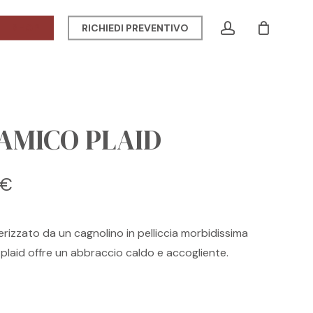
Menu
account
SHOP
RICHIEDI PREVENTIVO
CLOSE
CART
 AMICO PLAID
Il
€
o
prezzo
ale
attuale
terizzato da un cagnolino in pelliccia morbidissima
è:
plaid offre un abbraccio caldo e accogliente.
 €.
52,00 €.