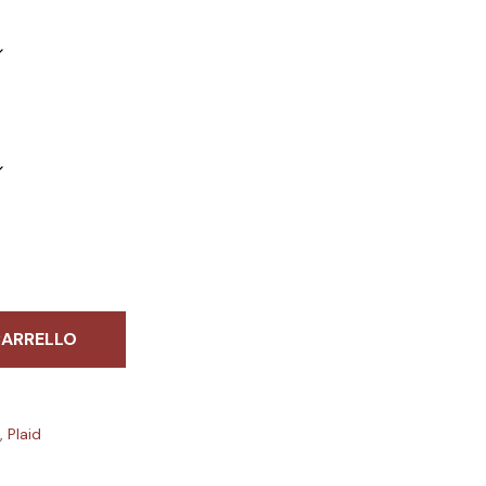
CARRELLO
e
,
Plaid