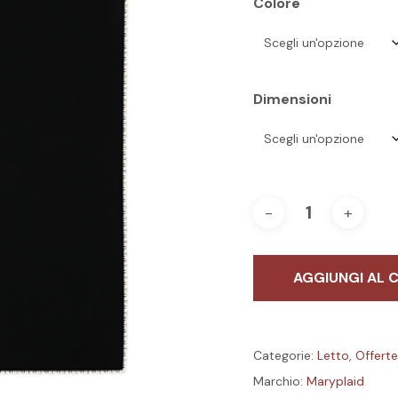
Colore
Dimensioni
AGGIUNGI AL 
Categorie:
Letto
,
Offert
Marchio:
Maryplaid