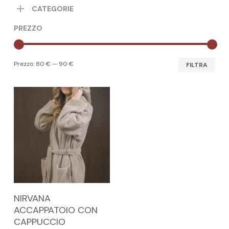
CATEGORIE
PREZZO
Pre
Pre
Prezzo:
80 €
—
90 €
FILTRA
Min
Max
Questo
SCEGLI
NIRVANA
prodotto
ACCAPPATOIO CON
ha
CAPPUCCIO