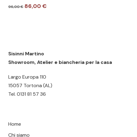
più
Il
Il
86,00
€
96,00
€
varianti.
prezzo
prezzo
Nessun prodotto nel carrello.
originale
attuale
Le
era:
è:
opzioni
GO TO SHOP
96,00 €.
86,00 €.
possono
essere
scelte
Sisinni Martino
nella
Showroom, Atelier e biancheria per la casa
pagina
Largo Europa 110
del
15057 Tortona (AL)
prodotto
Tel.
0131 81 57 36
Home
Chi siamo