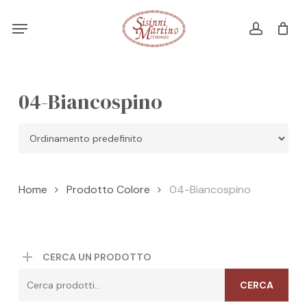
Skip
Menu
Menu
to
account
Cart
CLOSE
CART
main
content
04-Biancospino
Home
Prodotto Colore
04-Biancospino
CERCA UN PRODOTTO
Cerca:
CERCA