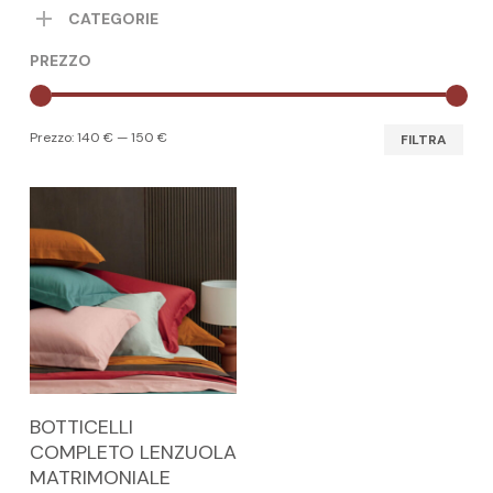
CATEGORIE
PREZZO
Pre
Pre
Prezzo:
140 €
—
150 €
FILTRA
Min
Max
Questo
SCEGLI
BOTTICELLI
prodotto
COMPLETO LENZUOLA
ha
MATRIMONIALE