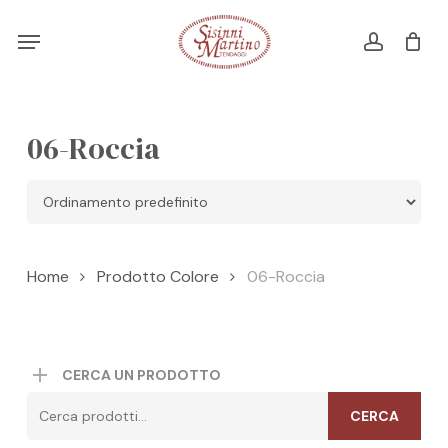
Skip
Menu
Menu
to
account
Cart
CLOSE
CART
main
content
06-Roccia
Home
Prodotto Colore
06-Roccia
CERCA UN PRODOTTO
Cerca:
CERCA