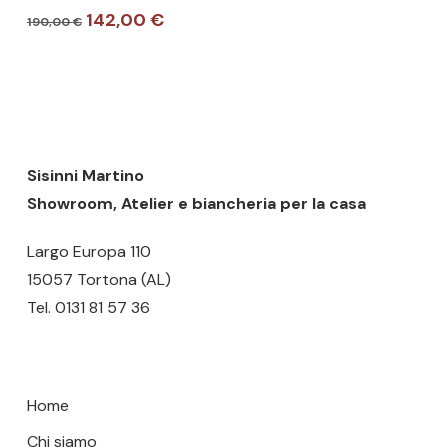
più
Il
Il
142,00
€
190,00
€
varianti.
prezzo
prezzo
Nessun prodotto nel carrello.
originale
attuale
Le
era:
è:
opzioni
GO TO SHOP
190,00 €.
142,00 €.
possono
essere
scelte
Sisinni Martino
nella
Showroom, Atelier e biancheria per la casa
pagina
Largo Europa 110
del
15057 Tortona (AL)
prodotto
Tel.
0131 81 57 36
Home
Chi siamo