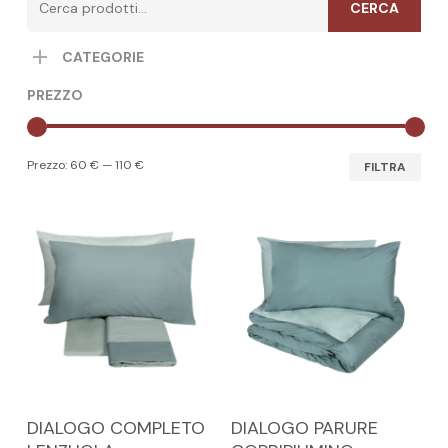
CERCA
CATEGORIE
PREZZO
Pre
Pre
Prezzo:
60 €
—
110 €
FILTRA
Min
Max
Questo
Questo
SCEGLI
SCEGLI
DIALOGO COMPLETO
DIALOGO PARURE
prodotto
prodotto