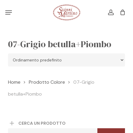
Skip
Menu
Menu
to
account
Cart
CLOSE
CART
main
content
07-Grigio betulla+Piombo
Home
Prodotto Colore
07-Grigio
betulla+Piombo
CERCA UN PRODOTTO
Cerca: