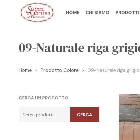
Skip
to
HOME
CHI SIAMO
PRODOTTI
main
content
09-Naturale riga grigi
Home
Prodotto Colore
09-Naturale riga grigio
CERCA UN PRODOTTO
Cerca:
CERCA