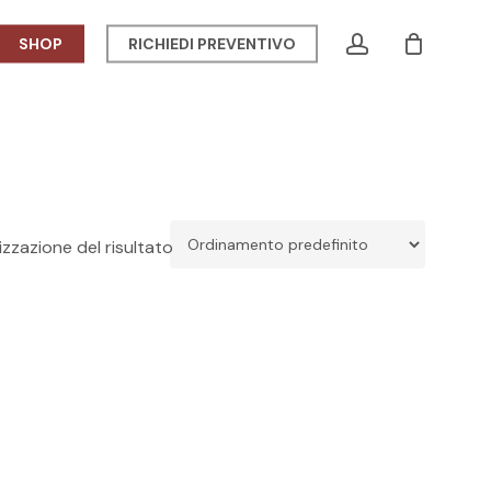
Menu
account
SHOP
RICHIEDI PREVENTIVO
CLOSE
CART
izzazione del risultato