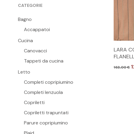
CATEGORIE
Bagno
Accappatoi
Cucina
Questo
LARA C
Canovacci
prodott
FLANELL
Tappeti da cucina
ha
Il
163,00
€
più
Letto
p
varianti.
o
Completi copripiumino
e
Le
1
Completi lenzuola
opzioni
Copriletti
possono
essere
Copriletti trapuntati
scelte
Parure copripiumino
nella
Plaid