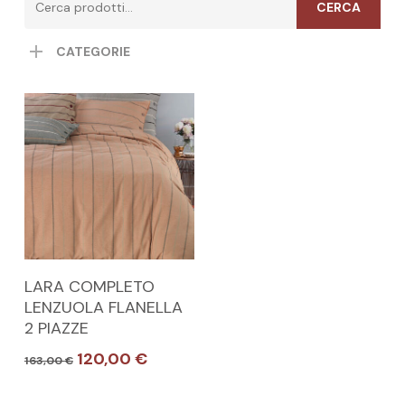
CERCA
CATEGORIE
Questo
SCEGLI
LARA COMPLETO
prodotto
LENZUOLA FLANELLA
ha
2 PIAZZE
più
Il
Il
120,00
€
163,00
€
varianti.
prezzo
prezzo
originale
attuale
Le