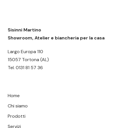
Nessun prodotto nel carrello.
era:
è:
opzioni
163,00 €.
120,00 €.
possono
GO TO SHOP
essere
scelte
Sisinni Martino
nella
Showroom, Atelier e biancheria per la casa
pagina
Largo Europa 110
del
15057 Tortona (AL)
prodotto
Tel.
0131 81 57 36
Home
Chi siamo
Prodotti
Servizi