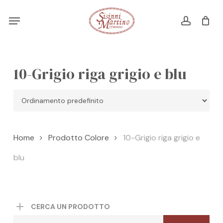
Skip
Menu
Menu
to
account
Cart
CLOSE
CART
main
content
10-Grigio riga grigio e blu
Home
Prodotto Colore
10-Grigio riga grigio e
blu
CERCA UN PRODOTTO
Cerca: