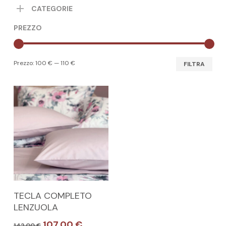
CATEGORIE
PREZZO
Pre
Pre
Prezzo:
100 €
—
110 €
FILTRA
Min
Max
Questo
SCEGLI
TECLA COMPLETO
prodotto
LENZUOLA
ha
Il
Il
107,00
€
142,00
€