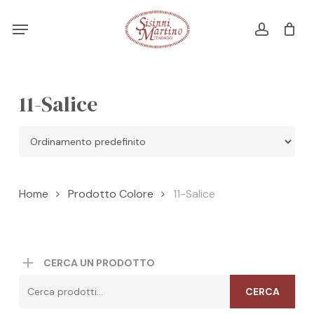
Skip
Menu
Menu
to
account
Cart
CLOSE
CART
main
content
11-Salice
Home
Prodotto Colore
11-Salice
CERCA UN PRODOTTO
Cerca:
CERCA