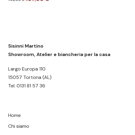
più
prezzo
prezzo
Nessun prodotto nel carrello.
varianti.
originale
attuale
era:
è:
Le
142,00 €.
107,00 €.
GO TO SHOP
opzioni
possono
essere
Sisinni Martino
scelte
Showroom, Atelier e biancheria per la casa
nella
Largo Europa 110
pagina
15057 Tortona (AL)
del
Tel.
0131 81 57 36
prodotto
Home
Chi siamo