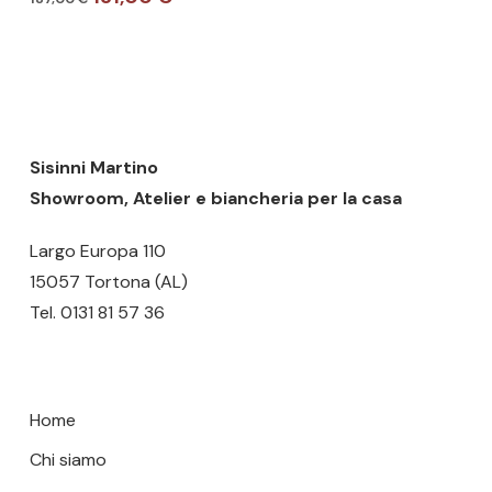
più
prezzo
prezzo
Nessun prodotto nel carrello.
varianti.
originale
attuale
era:
è:
Le
187,00 €.
131,00 €.
GO TO SHOP
opzioni
possono
essere
Sisinni Martino
scelte
Showroom, Atelier e biancheria per la casa
nella
Largo Europa 110
pagina
15057 Tortona (AL)
del
Tel.
0131 81 57 36
prodotto
Home
Chi siamo