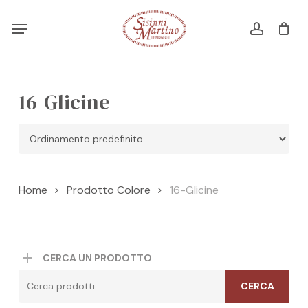
Skip
Menu
Menu
to
account
Cart
CLOSE
CART
main
content
16-Glicine
Home
Prodotto Colore
16-Glicine
CERCA UN PRODOTTO
Cerca:
CERCA