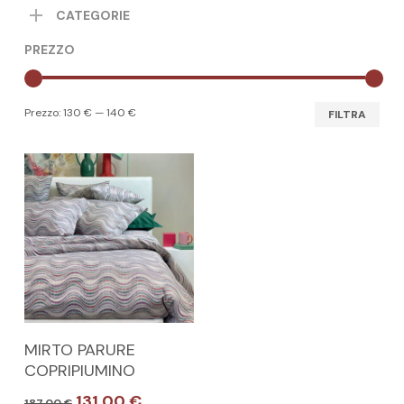
CATEGORIE
PREZZO
Pre
Pre
Prezzo:
130 €
—
140 €
FILTRA
Min
Max
Questo
SCEGLI
MIRTO PARURE
prodotto
COPRIPIUMINO
ha
Il
Il
131,00
€
187,00
€