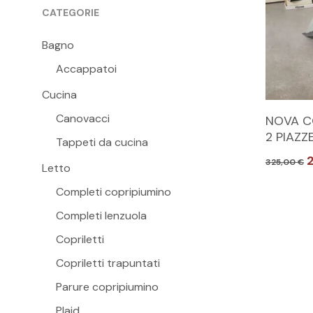
CATEGORIE
Bagno
Accappatoi
Cucina
Questo
Canovacci
NOVA C
prodott
2 PIAZZ
Tappeti da cucina
ha
Il
325,00
€
più
Letto
p
varianti.
o
Completi copripiumino
e
Le
Completi lenzuola
3
opzioni
Copriletti
possono
Copriletti trapuntati
essere
scelte
Parure copripiumino
nella
Plaid