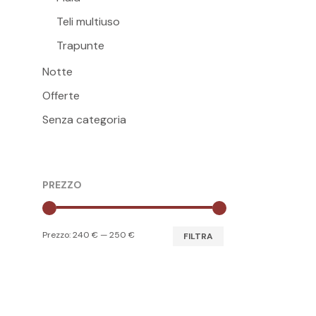
pagina
Teli multiuso
del
Trapunte
prodott
Notte
Offerte
Senza categoria
PREZZO
Prezzo
Prezzo
Prezzo:
240 €
—
250 €
FILTRA
Min
Max