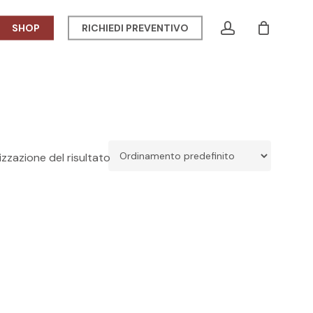
Menu
account
SHOP
RICHIEDI PREVENTIVO
CLOSE
CART
izzazione del risultato