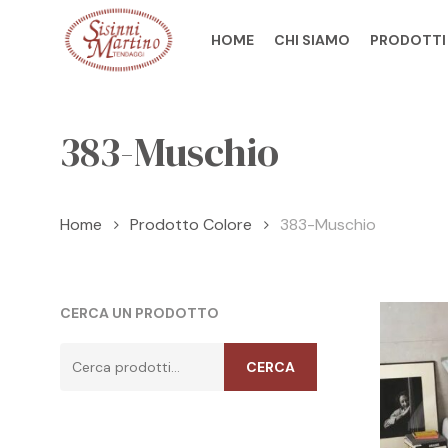
Skip
to
HOME
CHI SIAMO
PRODOTTI
main
content
383-Muschio
Home
Prodotto Colore
383-Muschio
CERCA UN PRODOTTO
Cerca:
CERCA