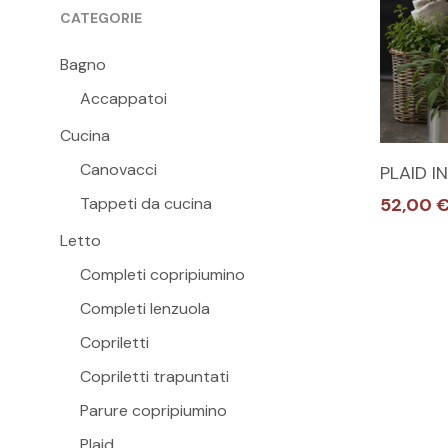
CATEGORIE
Bagno
Accappatoi
Cucina
Questo
Canovacci
PLAID IN
prodott
52,00
Tappeti da cucina
ha
più
Letto
varianti.
Completi copripiumino
Le
Completi lenzuola
opzioni
Copriletti
possono
Copriletti trapuntati
essere
scelte
Parure copripiumino
nella
Plaid