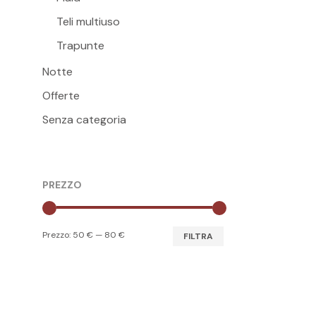
pagina
Teli multiuso
del
Trapunte
prodott
Notte
Offerte
Senza categoria
PREZZO
Prezzo
Prezzo
Prezzo:
50 €
—
80 €
FILTRA
Min
Max