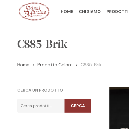
Skip
to
HOME
CHI SIAMO
PRODOTTI
main
content
C885-Brik
Home
Prodotto Colore
C885-Brik
CERCA UN PRODOTTO
Cerca:
CERCA