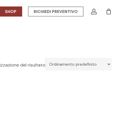
Menu
account
SHOP
RICHIEDI PREVENTIVO
CLOSE
CART
izzazione del risultato