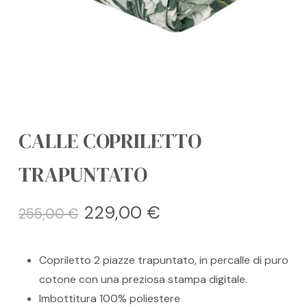
CALLE COPRILETTO
TRAPUNTATO
Il
Il
229,00
€
255,00
€
prezzo
prezzo
originale
attuale
Copriletto 2 piazze trapuntato, in percalle di puro
era:
è:
cotone con una preziosa stampa digitale.
255,00 €.
229,00 €.
Imbottitura 100% poliestere