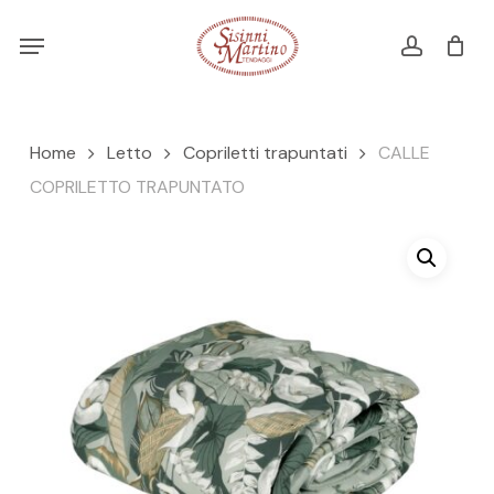
Skip
Menu
Menu
to
account
Cart
CLOSE
CART
main
content
Home
Letto
Copriletti trapuntati
CALLE
COPRILETTO TRAPUNTATO