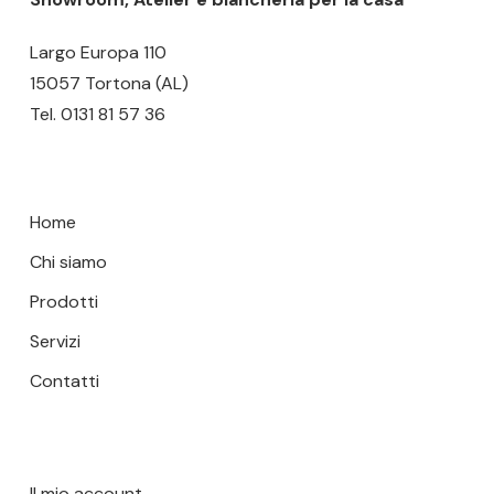
nella
nella
pagina
pagina
Largo Europa 110
del
del
15057 Tortona (AL)
prodotto
prodotto
Tel.
0131 81 57 36
Home
Chi siamo
Prodotti
Servizi
Contatti
Il mio account