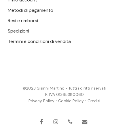
Metodi di pagamento
Resi e rimborsi
Spedizioni
Termini e condizioni di vendita
©2023 Sisinni Martino • Tutti i diritti riservati
P. IVA 01365380060
Privacy Policy
•
Cookie Policy
•
Crediti
Subtotale:
0,00
€
VISUALIZZA
facebook
instagram
phone
email
CARRELLO
PAGAMENTO