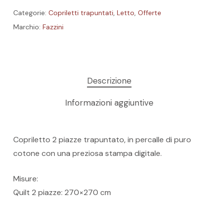
Categorie:
Copriletti trapuntati
,
Letto
,
Offerte
Marchio:
Fazzini
Descrizione
Informazioni aggiuntive
Copriletto 2 piazze trapuntato, in percalle di puro
cotone con una preziosa stampa digitale.
Misure:
Nessun prodotto nel carrello.
Quilt 2 piazze: 270×270 cm
GO TO SHOP