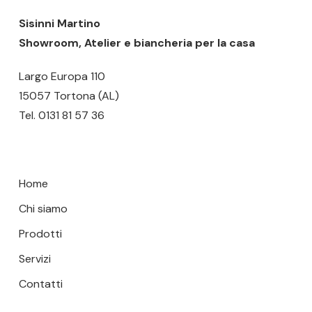
scelte
scelte
Sisinni Martino
nella
nella
Showroom, Atelier e biancheria per la casa
pagina
pagina
del
del
Largo Europa 110
prodotto
prodotto
15057 Tortona (AL)
Tel.
0131 81 57 36
Home
Chi siamo
Prodotti
Servizi
Contatti