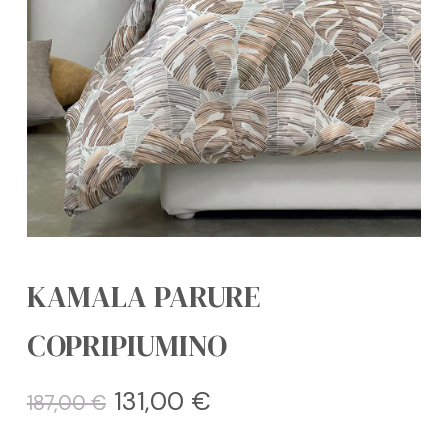
KAMALA PARURE
COPRIPIUMINO
Il
Il
131,00
€
187,00
€
prezzo
prezzo