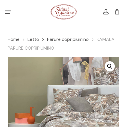
Skip
Menu
Menu
to
account
Cart
CLOSE
CART
main
content
Home
Letto
Parure copripiumino
KAMALA
PARURE COPRIPIUMINO