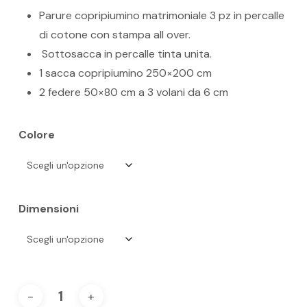
originale
attuale
Parure copripiumino matrimoniale 3 pz in percalle
era:
è:
di cotone con stampa all over.
187,00 €.
131,00 €.
Sottosacca in percalle tinta unita.
1 sacca copripiumino 250×200 cm
2 federe 50×80 cm a 3 volani da 6 cm
Colore
Dimensioni