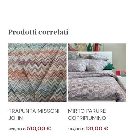
GO TO SHOP
Prodotti correlati
Questo
Questo
SCEGLI
SCEGLI
TRAPUNTA MISSONI
MIRTO PARURE
prodotto
prodotto
JOHN
COPRIPIUMINO
ha
ha
Il
Il
Il
Il
510,00
€
131,00
€
928,00
€
187,00
€
più
più
prezzo
prezzo
prezzo
prezzo