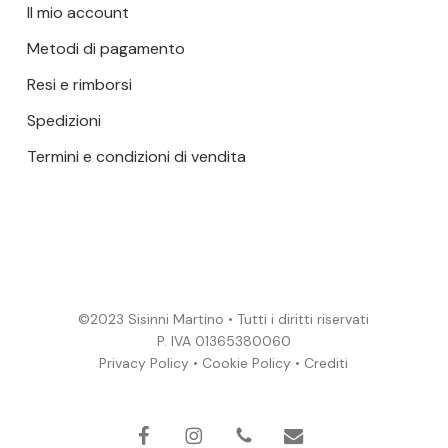
Il mio account
Metodi di pagamento
Resi e rimborsi
Spedizioni
Termini e condizioni di vendita
©2023 Sisinni Martino • Tutti i diritti riservati
P. IVA 01365380060
Privacy Policy
•
Cookie Policy
•
Crediti
Subtotale:
0,00
€
VISUALIZZA
facebook
instagram
phone
email
CARRELLO
PAGAMENTO