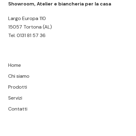
pagina
pagina
Showroom, Atelier e biancheria per la casa
del
del
Largo Europa 110
prodotto
prodotto
15057 Tortona (AL)
Tel.
0131 81 57 36
Home
Chi siamo
Prodotti
Servizi
Contatti