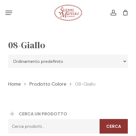
Skip
Menu
Menu
to
account
Cart
CLOSE
CART
main
content
08-Giallo
Home
Prodotto Colore
08-Giallo
CERCA UN PRODOTTO
Cerca:
CERCA