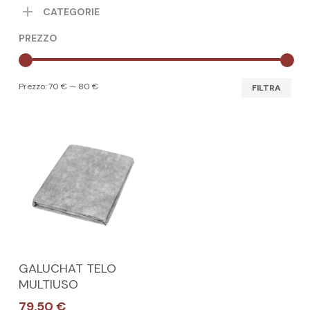
CATEGORIE
PREZZO
Pre
Pre
Prezzo:
70 €
—
80 €
FILTRA
Min
Max
Questo
SCEGLI
GALUCHAT TELO
prodotto
MULTIUSO
ha
79,50
€