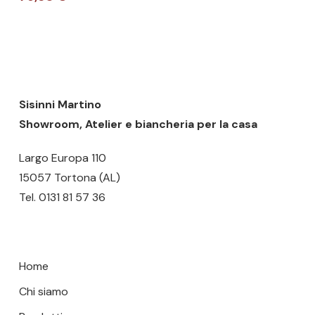
più
Nessun prodotto nel carrello.
varianti.
Le
GO TO SHOP
opzioni
possono
essere
Sisinni Martino
scelte
Showroom, Atelier e biancheria per la casa
nella
Largo Europa 110
pagina
15057 Tortona (AL)
del
Tel.
0131 81 57 36
prodotto
Home
Chi siamo