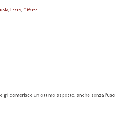
zuola
,
Letto
,
Offerte
sun prodotto nel carrello.
he gli conferisce un ottimo aspetto, anche senza l’uso
GO TO SHOP