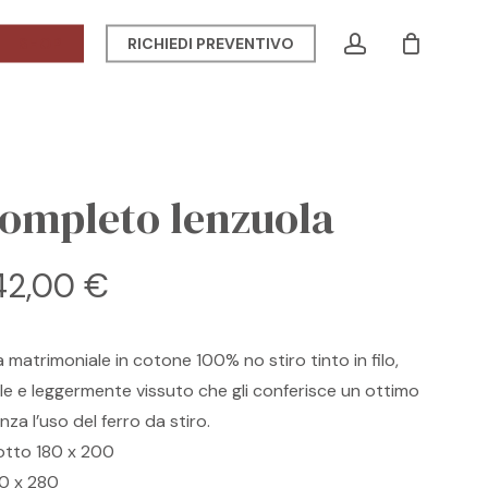
Menu
account
SHOP
RICHIEDI PREVENTIVO
CLOSE
CART
ompleto lenzuola
Fascia
42,00
€
di
prezzo:
matrimoniale in cotone 100% no stiro tinto in filo,
da
ale e leggermente vissuto che gli conferisce un ottimo
121,00 €
za l’uso del ferro da stiro.
a
sotto 180 x 200
142,00 €
0 x 280