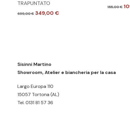
TRAPUNTATO
Il
10
ha
ha
155,00
€
pr
Il
Il
349,00
€
699,00
€
più
più
or
prezzo
prezzo
varianti.
varianti.
er
originale
attuale
15
era:
è:
Le
Le
699,00 €.
349,00 €.
opzioni
opzioni
possono
possono
essere
essere
Sisinni Martino
scelte
scelte
Showroom, Atelier e biancheria per la casa
nella
nella
pagina
pagina
Largo Europa 110
del
del
15057 Tortona (AL)
prodotto
prodotto
Tel.
0131 81 57 36