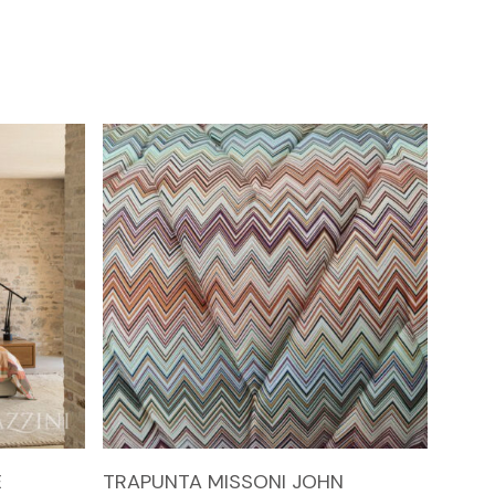
Questo
SCEGLI
E
TRAPUNTA MISSONI JOHN
prodotto