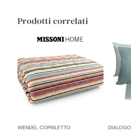
Prodotti correlati
Questo
Questo
SCEGLI
WENDEL COPRILETTO
DIALOGO
prodotto
prodotto