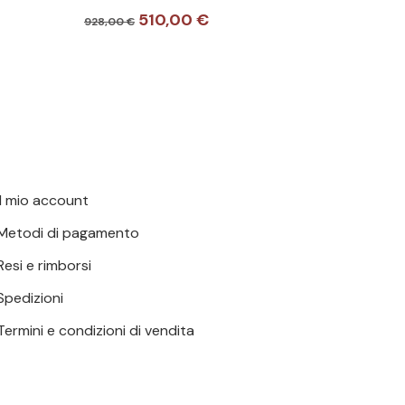
Il
Il
510,00
€
ha
928,00
€
prezzo
prezzo
più
originale
attuale
varianti.
era:
è:
928,00 €.
510,00 €.
Le
opzioni
possono
essere
Il mio account
scelte
nella
Metodi di pagamento
pagina
Resi e rimborsi
del
Spedizioni
prodotto
Termini e condizioni di vendita