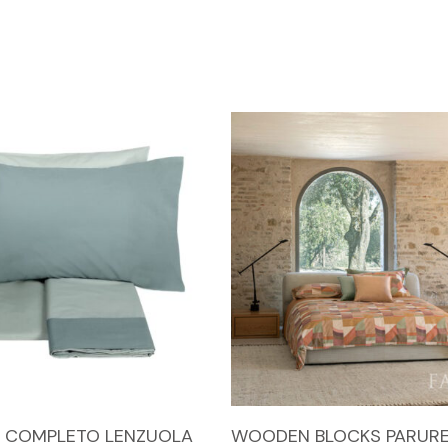
Questo
SCEGLI
SCEGLI
 COMPLETO LENZUOLA
WOODEN BLOCKS PARUR
prodotto