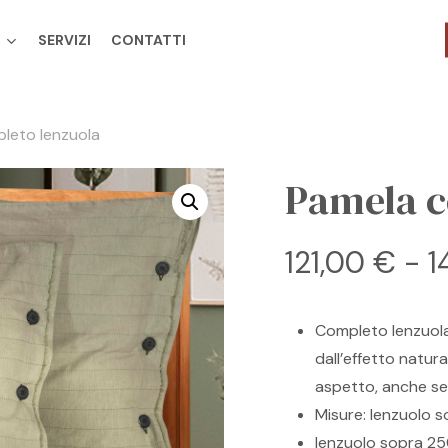
SERVIZI
CONTATTI
Cart
leto lenzuola
Pamela c
121,00
€
-
1
Completo lenzuola 
dall’effetto natur
aspetto, anche sen
Misure: lenzuolo 
lenzuolo sopra 25