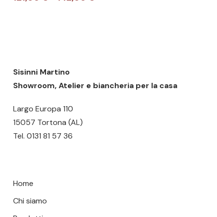
più
di
Nessun prodotto nel carrello.
varianti.
prezzo:
da
Le
121,00 €
GO TO SHOP
opzioni
a
possono
142,00 €
essere
Sisinni Martino
scelte
Showroom, Atelier e biancheria per la casa
nella
Largo Europa 110
pagina
15057 Tortona (AL)
del
Tel.
0131 81 57 36
prodotto
Home
Chi siamo