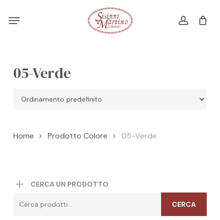
Skip
Menu
Menu
to
account
Cart
CLOSE
CART
main
content
05-Verde
Home
Prodotto Colore
05-Verde
CERCA UN PRODOTTO
Cerca:
CERCA