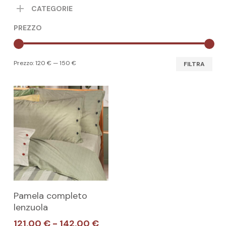
CATEGORIE
PREZZO
Pre
Pre
Prezzo:
120 €
—
150 €
FILTRA
Min
Max
Questo
SCEGLI
Pamela completo
prodotto
lenzuola
ha
Fascia
121,00
€
-
142,00
€