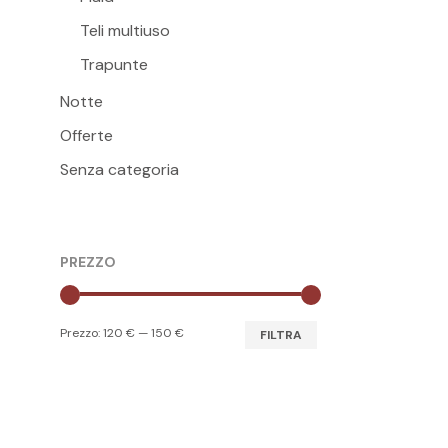
pagina
Teli multiuso
del
Trapunte
prodott
Notte
Offerte
Senza categoria
PREZZO
Prezzo
Prezzo
Prezzo:
120 €
—
150 €
FILTRA
Min
Max