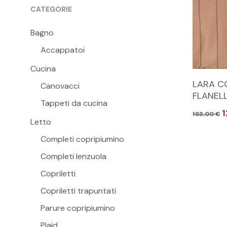
CATEGORIE
Bagno
Accappatoi
Cucina
Questo
LARA C
Canovacci
prodott
FLANELL
Tappeti da cucina
ha
Il
163,00
€
più
Letto
p
varianti.
o
Completi copripiumino
e
Le
1
Completi lenzuola
opzioni
Copriletti
possono
essere
Copriletti trapuntati
scelte
Parure copripiumino
nella
Plaid