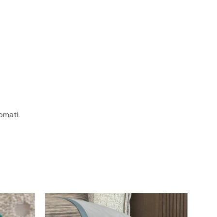
sun prodotto nel carrello.
omati.
GO TO SHOP