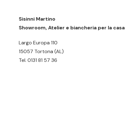
possono
possono
essere
essere
Sisinni Martino
scelte
scelte
Showroom, Atelier e biancheria per la casa
nella
nella
pagina
pagina
Largo Europa 110
del
del
15057 Tortona (AL)
prodotto
prodotto
Tel.
0131 81 57 36