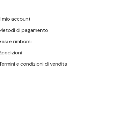
possono
essere
Il mio account
scelte
nella
Metodi di pagamento
pagina
Resi e rimborsi
del
Spedizioni
prodotto
Termini e condizioni di vendita
0,00
€