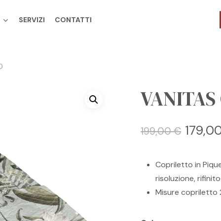
SERVIZI
CONTATTI
Cart
O
VANITAS
Il
179,0
199,00
€
prezz
origi
Copriletto in Piqu
era:
risoluzione, rifin
199,0
Misure copriletto