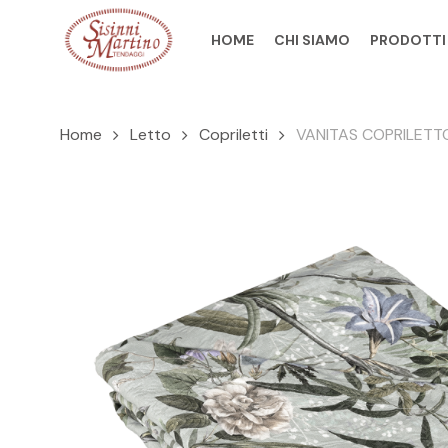
Skip
to
HOME
CHI SIAMO
PRODOTTI
main
content
Home
Letto
Copriletti
VANITAS COPRILETT