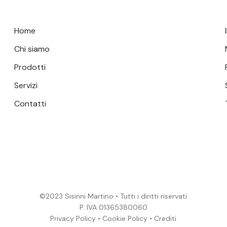
possono
essere
Home
scelte
nella
Chi siamo
pagina
Prodotti
del
Servizi
prodotto
Contatti
©2023 Sisinni Martino • Tutti i diritti riservati
P. IVA 01365380060
Privacy Policy
•
Cookie Policy
•
Crediti
Subtotale: