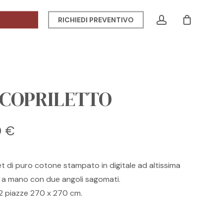
Menu
account
SHOP
RICHIEDI PREVENTIVO
CLOSE
CART
 COPRILETTO
Il
0
€
o
prezzo
nale
attuale
et di puro cotone stampato in digitale ad altissima
è:
ito a mano con due angoli sagomati.
0 €.
179,00 €.
 2 piazze 270 x 270 cm.