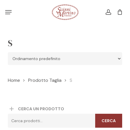
Skip
Menu
Menu
to
account
Cart
CLOSE
CART
main
content
S
Home
Prodotto Taglia
S
CERCA UN PRODOTTO
Cerca:
CERCA