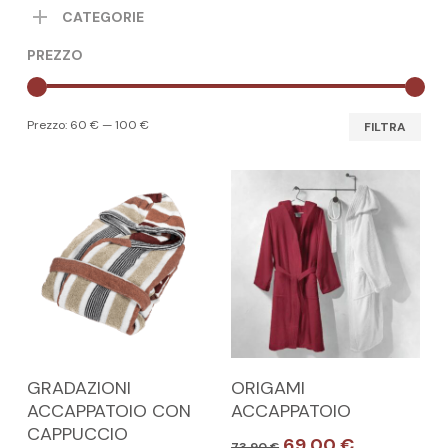
CATEGORIE
PREZZO
Pre
Pre
Prezzo:
60 €
—
100 €
FILTRA
Min
Max
Questo
Questo
SCEGLI
SCEGLI
GRADAZIONI
ORIGAMI
prodotto
prodotto
ACCAPPATOIO CON
ACCAPPATOIO
ha
ha
CAPPUCCIO
Il
Il
69,00
€
73,90
€