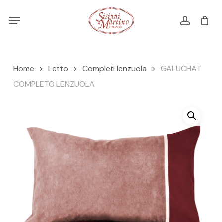
Skip
Menu
Menu
to
account
Cart
CLOSE
CART
main
content
Home
Letto
Completi lenzuola
GALUCHAT
COMPLETO LENZUOLA