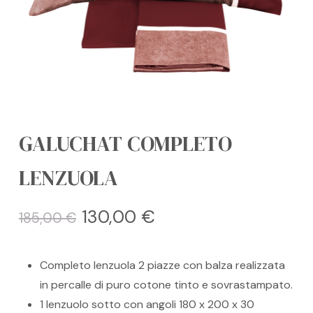
GALUCHAT COMPLETO
LENZUOLA
Il
Il
130,00
€
185,00
€
prezzo
prezzo
originale
attuale
Completo lenzuola 2 piazze con balza realizzata
era:
è:
in percalle di puro cotone tinto e sovrastampato.
185,00 €.
130,00 €.
1 lenzuolo sotto con angoli 180 x 200 x 30